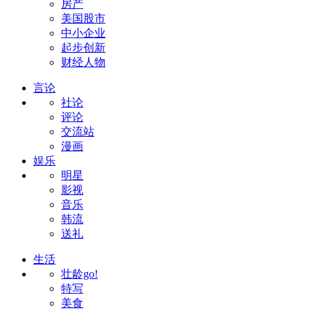
房产
美国股市
中小企业
起步创新
财经人物
言论
社论
评论
交流站
漫画
娱乐
明星
影视
音乐
韩流
送礼
生活
壮龄go!
特写
美食