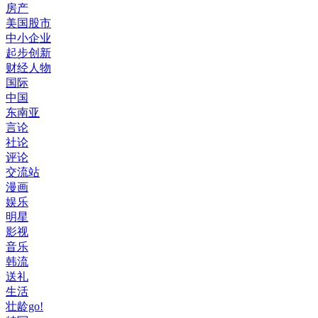
房产
美国股市
中小企业
起步创新
财经人物
国际
中国
东南亚
言论
社论
评论
交流站
漫画
娱乐
明星
影视
音乐
韩流
送礼
生活
壮龄go!