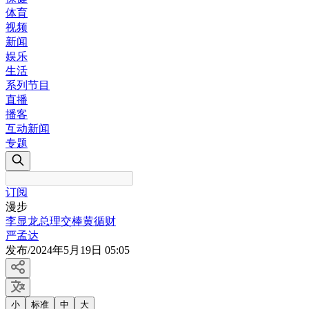
体育
视频
新闻
娱乐
生活
系列节目
直播
播客
互动新闻
专题
订阅
漫步
李显龙总理交棒黄循财
严孟达
发布
/
2024年5月19日 05:05
小
标准
中
大