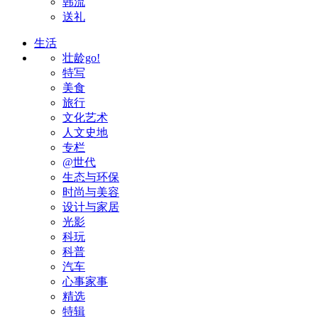
韩流
送礼
生活
壮龄go!
特写
美食
旅行
文化艺术
人文史地
专栏
@世代
生态与环保
时尚与美容
设计与家居
光影
科玩
科普
汽车
心事家事
精选
特辑