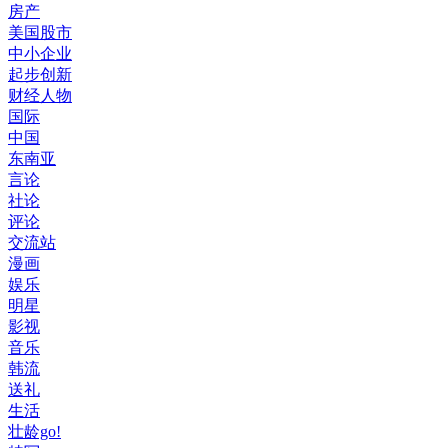
房产
美国股市
中小企业
起步创新
财经人物
国际
中国
东南亚
言论
社论
评论
交流站
漫画
娱乐
明星
影视
音乐
韩流
送礼
生活
壮龄go!