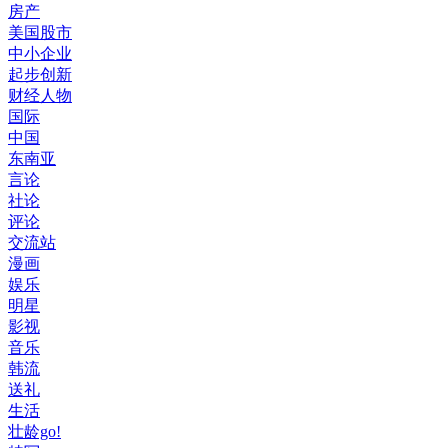
房产
美国股市
中小企业
起步创新
财经人物
国际
中国
东南亚
言论
社论
评论
交流站
漫画
娱乐
明星
影视
音乐
韩流
送礼
生活
壮龄go!