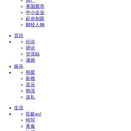
房产
美国股市
中小企业
起步创新
财经人物
言论
社论
评论
交流站
漫画
娱乐
明星
影视
音乐
韩流
送礼
生活
壮龄go!
特写
美食