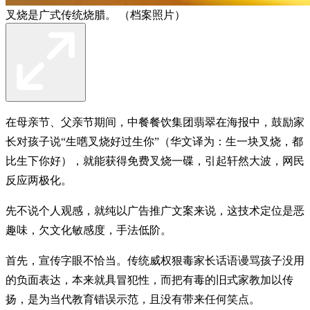
叉烧是广式传统烧腊。 （档案照片）
在母亲节、父亲节期间，中餐餐饮集团翡翠在海报中，鼓励家
长对孩子说“生嚿叉烧好过生你”（华文译为：生一块叉烧，都
比生下你好），就能获得免费叉烧一碟，引起轩然大波，网民
反应两极化。
先不说个人观感，就纯以广告推广文案来说，这技术定位是恶
趣味，欠文化敏感度，手法低阶。
首先，宣传字眼不恰当。传统威权狠毒家长话语谩骂孩子没用
的负面表达，本来就具冒犯性，而把有毒的旧式家教加以传
扬，是为当代教育错误示范，且没有带来任何笑点。