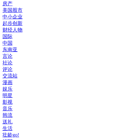
房产
美国股市
中小企业
起步创新
财经人物
国际
中国
东南亚
言论
社论
评论
交流站
漫画
娱乐
明星
影视
音乐
韩流
送礼
生活
壮龄go!