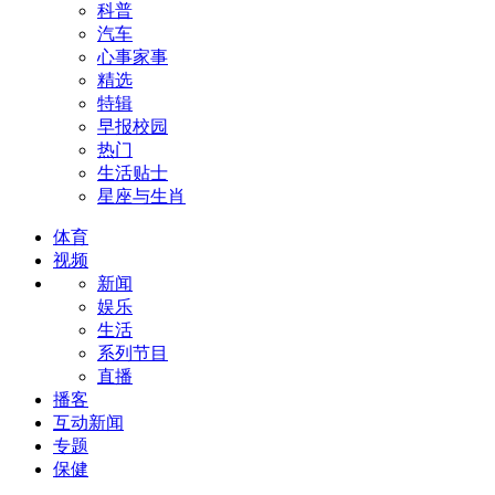
科普
汽车
心事家事
精选
特辑
早报校园
热门
生活贴士
星座与生肖
体育
视频
新闻
娱乐
生活
系列节目
直播
播客
互动新闻
专题
保健