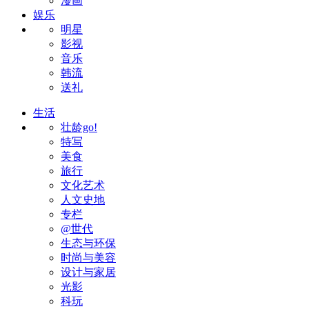
漫画
娱乐
明星
影视
音乐
韩流
送礼
生活
壮龄go!
特写
美食
旅行
文化艺术
人文史地
专栏
@世代
生态与环保
时尚与美容
设计与家居
光影
科玩