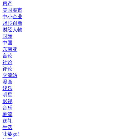
房产
美国股市
中小企业
起步创新
财经人物
国际
中国
东南亚
言论
社论
评论
交流站
漫画
娱乐
明星
影视
音乐
韩流
送礼
生活
壮龄go!