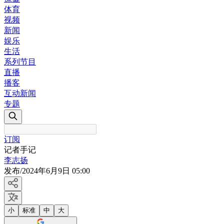
体育
视频
新闻
娱乐
生活
系列节目
直播
播客
互动新闻
专题
订阅
记者手记
李志扬
发布
/
2024年6月9日 05:00
小
标准
中
大