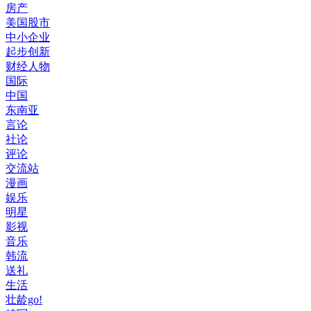
房产
美国股市
中小企业
起步创新
财经人物
国际
中国
东南亚
言论
社论
评论
交流站
漫画
娱乐
明星
影视
音乐
韩流
送礼
生活
壮龄go!