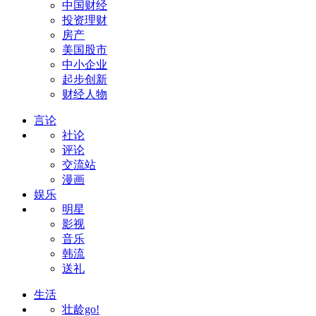
中国财经
投资理财
房产
美国股市
中小企业
起步创新
财经人物
言论
社论
评论
交流站
漫画
娱乐
明星
影视
音乐
韩流
送礼
生活
壮龄go!