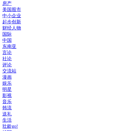
房产
美国股市
中小企业
起步创新
财经人物
国际
中国
东南亚
言论
社论
评论
交流站
漫画
娱乐
明星
影视
音乐
韩流
送礼
生活
壮龄go!