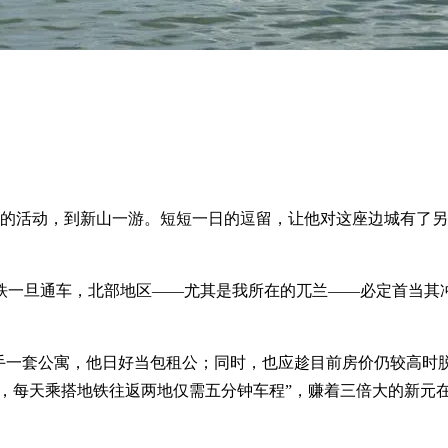
年的活动，到新山一游。短短一日的逗留，让他对这座边城有了
铁一旦通车，北部地区——尤其是我所在的兀兰——必定首当其
入手一套公寓，他日好当包租公；同时，也应趁目前房价仍较高时
圳，每天乘搭地铁往返两地仅需五分钟车程”，赚着三倍大的新元