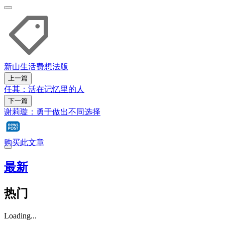
新山
生活费
想法版
上一篇
任其：活在记忆里的人
下一篇
谢莉璇：勇于做出不同选择
购买此文章
最新
热门
Loading...