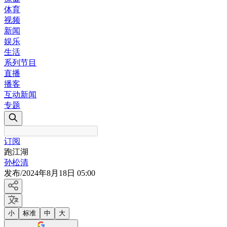
体育
视频
新闻
娱乐
生活
系列节目
直播
播客
互动新闻
专题
订阅
跑江湖
孙松清
发布
/
2024年8月18日 05:00
小
标准
中
大