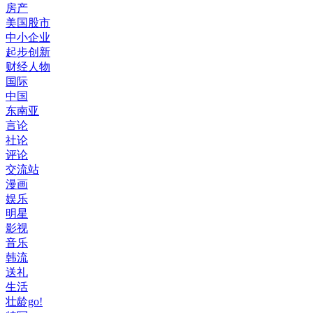
房产
美国股市
中小企业
起步创新
财经人物
国际
中国
东南亚
言论
社论
评论
交流站
漫画
娱乐
明星
影视
音乐
韩流
送礼
生活
壮龄go!