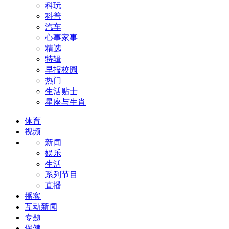
科玩
科普
汽车
心事家事
精选
特辑
早报校园
热门
生活贴士
星座与生肖
体育
视频
新闻
娱乐
生活
系列节目
直播
播客
互动新闻
专题
保健