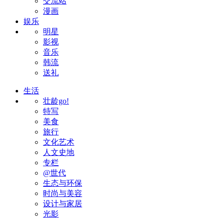
交流站
漫画
娱乐
明星
影视
音乐
韩流
送礼
生活
壮龄go!
特写
美食
旅行
文化艺术
人文史地
专栏
@世代
生态与环保
时尚与美容
设计与家居
光影