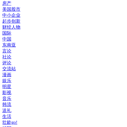
房产
美国股市
中小企业
起步创新
财经人物
国际
中国
东南亚
言论
社论
评论
交流站
漫画
娱乐
明星
影视
音乐
韩流
送礼
生活
壮龄go!