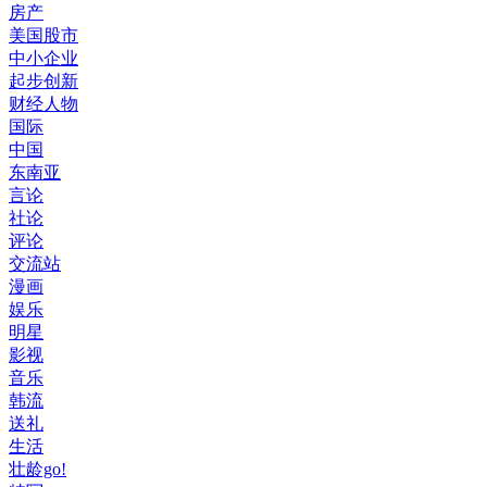
房产
美国股市
中小企业
起步创新
财经人物
国际
中国
东南亚
言论
社论
评论
交流站
漫画
娱乐
明星
影视
音乐
韩流
送礼
生活
壮龄go!