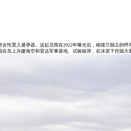
因纽特女性置入避孕器。这起丑闻在2022年曝光后，格陵兰独立
国在岛上兴建海空和雷达军事基地、试验核弹，在冰原下挖掘大