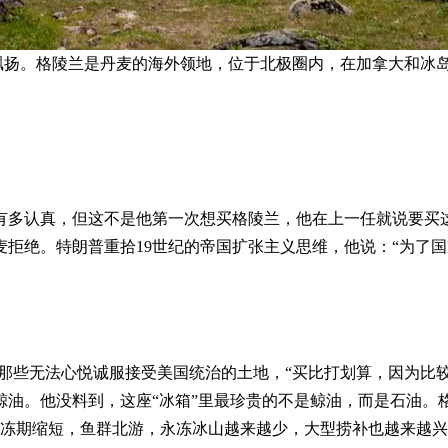
）定居点飘扬。格陵兰是丹麦的海外领地，位于北极圈内，在加拿大和冰
多认真，但这不是他第一次想买格陵兰，他在上一任就说要买这
拒绝。特朗普重拾19世纪的帝国扩张主义思维，他说：“为了
）主张，对于那些无法心悦诚服接受美国统治的土地，“买比打划算，因
油。他没料到，这座“冰箱”里最珍贵的不是鲸油，而是石油。格陵
冰冻期缩短，鱼群北游，永冻冰山越来越少，大型捞补也越来越