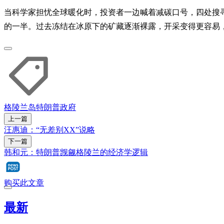
当科学家担忧全球暖化时，投资者一边喊着减碳口号，四处搜寻
的一半。过去冻结在冰原下的矿藏逐渐裸露，开采变得更容易
格陵兰岛
特朗普政府
上一篇
汪惠迪：“无差别XX”说略
下一篇
韩和元：特朗普觊觎格陵兰的经济学逻辑
购买此文章
最新