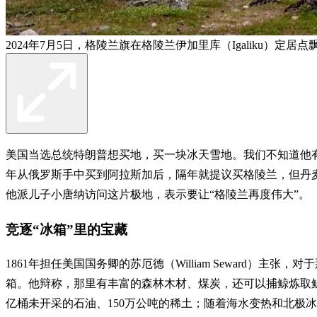
2024年7月5日，格陵兰旗在格陵兰伊加里库（Igaliku
美国当选总统特朗普想买地，买一块冰天雪地。我们不知道他有
年从俄罗斯手中买到阿拉斯加后，隔年就提议买格陵兰，但丹麦
他派儿子小唐纳访问这片极地，表示要让“格陵兰再度伟大”。
竞逐“冰箱”里的宝藏
1861年担任美国国务卿的苏厄德（William Seward
箱。他辩称，那里有丰富的森林木材、煤炭，还可以捕鲸炼取鲸
亿桶未开采的石油、150万公吨的稀土；随着海水变热和北极