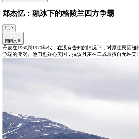
郑杰忆：融冰下的格陵兰四方争霸
订户
赠阅文章
丹麦在1960到1970年代，在没有告知的情况下，对原住民
争端的漩涡。他们也疑心美国，抗议丹麦在二战后擅自允许美