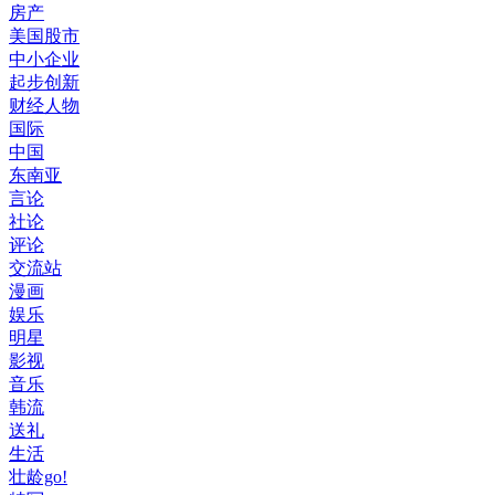
房产
美国股市
中小企业
起步创新
财经人物
国际
中国
东南亚
言论
社论
评论
交流站
漫画
娱乐
明星
影视
音乐
韩流
送礼
生活
壮龄go!