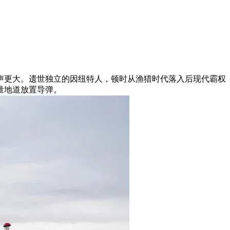
的呼声更大。遗世独立的因纽特人，顿时从渔猎时代落入后现代霸权
量地道放置导弹。