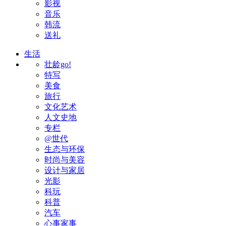
影视
音乐
韩流
送礼
生活
壮龄go!
特写
美食
旅行
文化艺术
人文史地
专栏
@世代
生态与环保
时尚与美容
设计与家居
光影
科玩
科普
汽车
心事家事