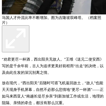
马国人才外流比率不断增加。图为吉隆坡双峰塔。 （档案照
片）
“劝君更尽一杯酒，西出阳关无故人。”王维《送元二使安西》
写的是千余年前，古人为追求更美好前程而“出走”的决绝，以
及由此生发的深沉别离之情。
放在现代，“西出阳关”后随时可搭飞机返回故土，“故人”也能
天天现身手机屏幕，自然不必那么悲情地“更尽一杯酒”——正
如马来西亚人“南越长堤尽乡亲”到新加坡工作或生活，地理的
阻隔、亲情的牵念，都没有那么沉重。