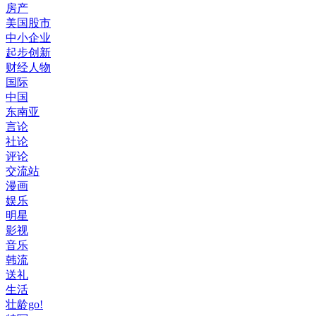
房产
美国股市
中小企业
起步创新
财经人物
国际
中国
东南亚
言论
社论
评论
交流站
漫画
娱乐
明星
影视
音乐
韩流
送礼
生活
壮龄go!