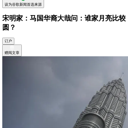
设为谷歌新闻首选来源
宋明家：马国华裔大哉问：谁家月亮比较
圆？
订户
赠阅文章