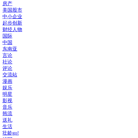
房产
美国股市
中小企业
起步创新
财经人物
国际
中国
东南亚
言论
社论
评论
交流站
漫画
娱乐
明星
影视
音乐
韩流
送礼
生活
壮龄go!