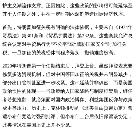
护主义潮流作支撑。正因如此，这些政策的影响很可能延续至
其个人任期之外，并在一定时期内深刻塑造国际经济秩序。
首先，特朗普加征关税有明确的法律依据，主要来自《1974年
贸易法》第301条和《贸易扩展法》第232条。这些条款允许总
统在认定对手贸易行为“不公平”或“威胁国家安全”时加征关
税。一旦加征的关税经体制程序落实，撤销难度极高。
2020年特朗普第一个任期结束后，拜登上台。虽然拜登表态要
修复多边贸易机制，但对中国等国加征的关税并未明显减少，
部分出口管制甚至进一步收紧。这种延续并非偶然，而是美国
政治惯性的体现——当政策纳入国家战略与制度框架后，继任
者若想推翻，就必须面对国内政治博弈、利益集团反弹与政策
成本等压力。历史上，克林顿推动的《北美自由贸易协定》曾
遭小布什竞选时强烈批评，但小布什上台后依旧保留该协定，
此类情况在美国历史上并不少见。