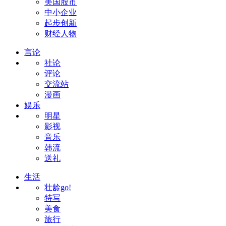
美国股市
中小企业
起步创新
财经人物
言论
社论
评论
交流站
漫画
娱乐
明星
影视
音乐
韩流
送礼
生活
壮龄go!
特写
美食
旅行