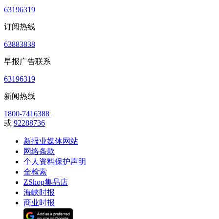
63196319
订阅热线
63883838
早报广告联系
63196319
新闻热线
1800-7416388
或
92288736
新报业媒体网站
网络条款
个人资料保护声明
全检索
ZShop集品店
海峡时报
商业时报