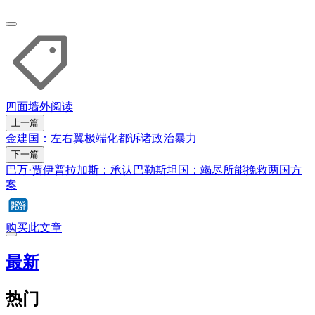
四面墙外
阅读
上一篇
金建国：左右翼极端化都诉诸政治暴力
下一篇
巴万·贾伊普拉加斯：承认巴勒斯坦国：竭尽所能挽救两国方
案
购买此文章
最新
热门