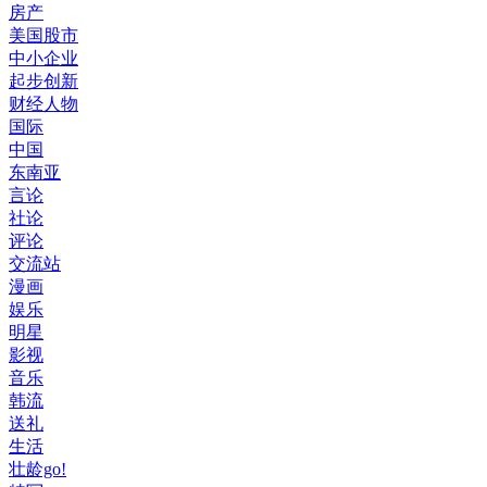
房产
美国股市
中小企业
起步创新
财经人物
国际
中国
东南亚
言论
社论
评论
交流站
漫画
娱乐
明星
影视
音乐
韩流
送礼
生活
壮龄go!