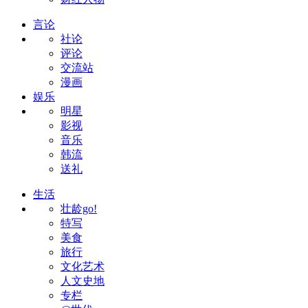
言论
社论
评论
交流站
漫画
娱乐
明星
影视
音乐
韩流
送礼
生活
壮龄go!
特写
美食
旅行
文化艺术
人文史地
专栏