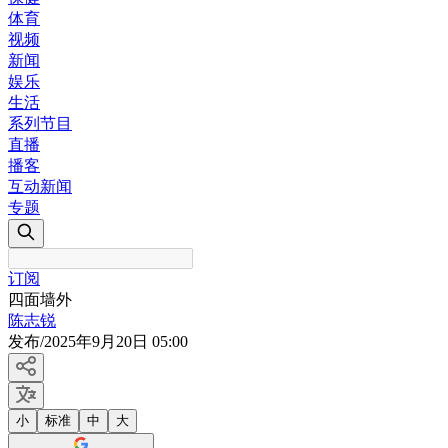
体育
视频
新闻
娱乐
生活
系列节目
直播
播客
互动新闻
专题
订阅
四面墙外
陈志锐
发布
/
2025年9月20日 05:00
小
标准
中
大