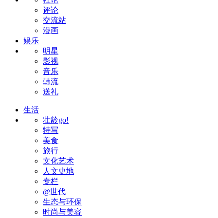
评论
交流站
漫画
娱乐
明星
影视
音乐
韩流
送礼
生活
壮龄go!
特写
美食
旅行
文化艺术
人文史地
专栏
@世代
生态与环保
时尚与美容