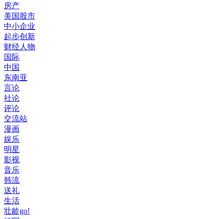
房产
美国股市
中小企业
起步创新
财经人物
国际
中国
东南亚
言论
社论
评论
交流站
漫画
娱乐
明星
影视
音乐
韩流
送礼
生活
壮龄go!