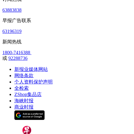
63883838
早报广告联系
63196319
新闻热线
1800-7416388
或
92288736
新报业媒体网站
网络条款
个人资料保护声明
全检索
ZShop集品店
海峡时报
商业时报