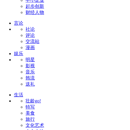
中小企业
起步创新
财经人物
言论
社论
评论
交流站
漫画
娱乐
明星
影视
音乐
韩流
送礼
生活
壮龄go!
特写
美食
旅行
文化艺术