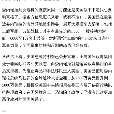
委内瑞拉此次危机的直接原因，可能还是美国似乎下定决心要
动真格了。据各方信息汇总来看（或有不准），美国已在最靠
近委内瑞拉的海外领地波多黎各，展开大规模军力部署，包括
11艘军舰、32架战机，其中有最先进的F35、一艘核动力潜
艇、6000至1万名士兵等，对所谓“运毒船”的打击就来自这些
军事力量，全面军事封锁和压制的态势已经形成。
从政治上看，美国总统特朗普已公开宣布，正与国际贩毒集团
处于非国际武装冲突状态，而委内瑞拉就是这些贩毒集团的幕
后支持者。为阻止毒品和非法移民进入美国，美国已把对委内
瑞拉总统马杜罗的全球通缉悬赏金额，从2500万美元提升到
5000万美元，且授权美国中央情报局在委国内展开秘密行动以
推翻现政府；在国际舞台上，恐怕除了战争，已没有比这更加
恶化敌对的两国关系了。