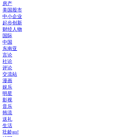
房产
美国股市
中小企业
起步创新
财经人物
国际
中国
东南亚
言论
社论
评论
交流站
漫画
娱乐
明星
影视
音乐
韩流
送礼
生活
壮龄go!