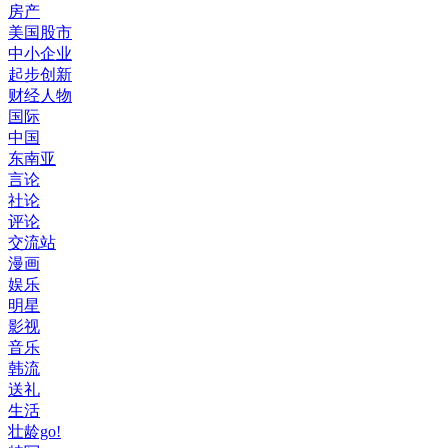
房产
美国股市
中小企业
起步创新
财经人物
国际
中国
东南亚
言论
社论
评论
交流站
漫画
娱乐
明星
影视
音乐
韩流
送礼
生活
壮龄go!