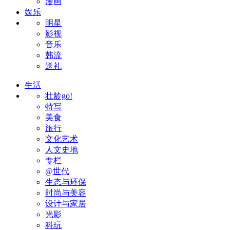
漫画
娱乐
明星
影视
音乐
韩流
送礼
生活
壮龄go!
特写
美食
旅行
文化艺术
人文史地
专栏
@世代
生态与环保
时尚与美容
设计与家居
光影
科玩