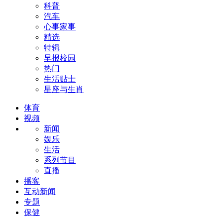
科普
汽车
心事家事
精选
特辑
早报校园
热门
生活贴士
星座与生肖
体育
视频
新闻
娱乐
生活
系列节目
直播
播客
互动新闻
专题
保健