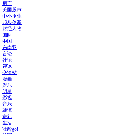
房产
美国股市
中小企业
起步创新
财经人物
国际
中国
东南亚
言论
社论
评论
交流站
漫画
娱乐
明星
影视
音乐
韩流
送礼
生活
壮龄go!