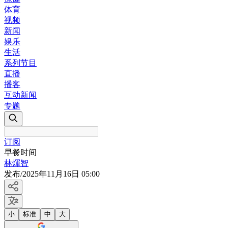
体育
视频
新闻
娱乐
生活
系列节目
直播
播客
互动新闻
专题
订阅
早餐时间
林煇智
发布
/
2025年11月16日 05:00
小
标准
中
大