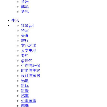
音乐
韩流
送礼
生活
壮龄go!
特写
美食
旅行
文化艺术
人文史地
专栏
@世代
生态与环保
时尚与美容
设计与家居
光影
科玩
科普
汽车
心事家事
精选