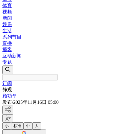
体育
视频
新闻
娱乐
生活
系列节目
直播
播客
互动新闻
专题
订阅
静观
顾功垒
发布
/
2025年11月16日 05:00
小
标准
中
大