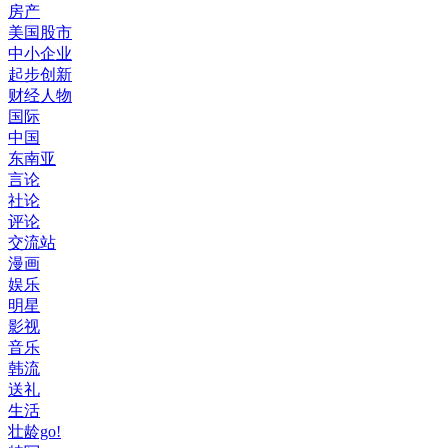
房产
美国股市
中小企业
起步创新
财经人物
国际
中国
东南亚
言论
社论
评论
交流站
漫画
娱乐
明星
影视
音乐
韩流
送礼
生活
壮龄go!