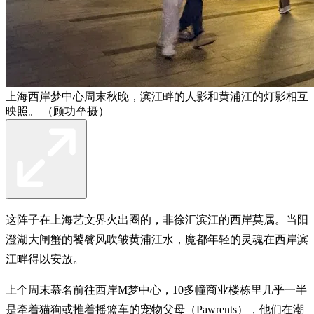
上海西岸梦中心周末秋晚，滨江畔的人影和黄浦江的灯影相互
映照。 （顾功垒摄）
这阵子在上海艺文界火出圈的，非徐汇滨江的西岸莫属。当阳
澄湖大闸蟹的饕餮风吹皱黄浦江水，魔都年轻的灵魂在西岸滨
江畔得以安放。
上个周末慕名前往西岸M梦中心，10多幢商业楼栋里几乎一半
是牵着猫狗或推着摇篮车的宠物父母（Pawrents），他们在潮