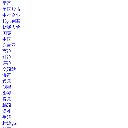
房产
美国股市
中小企业
起步创新
财经人物
国际
中国
东南亚
言论
社论
评论
交流站
漫画
娱乐
明星
影视
音乐
韩流
送礼
生活
壮龄go!