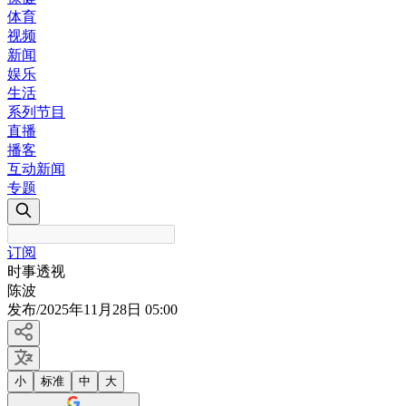
体育
视频
新闻
娱乐
生活
系列节目
直播
播客
互动新闻
专题
订阅
时事透视
陈波
发布
/
2025年11月28日 05:00
小
标准
中
大