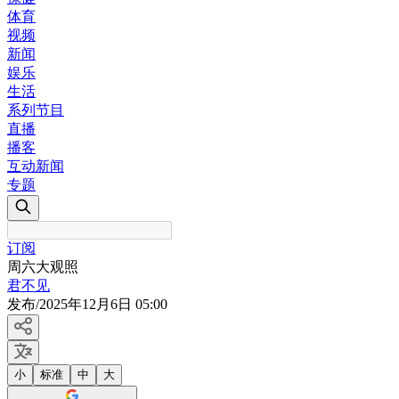
体育
视频
新闻
娱乐
生活
系列节目
直播
播客
互动新闻
专题
订阅
周六大观照
君不见
发布
/
2025年12月6日 05:00
小
标准
中
大