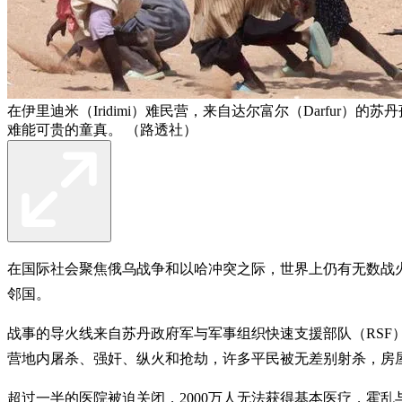
在伊里迪米（Iridimi）难民营，来自达尔富尔（Darfu
难能可贵的童真。 （路透社）
在国际社会聚焦俄乌战争和以哈冲突之际，世界上仍有无数战火被
邻国。
战事的导火线来自苏丹政府军与军事组织快速支援部队（RSF
营地内屠杀、强奸、纵火和抢劫，许多平民被无差别射杀，房
超过一半的医院被迫关闭，2000万人无法获得基本医疗，霍