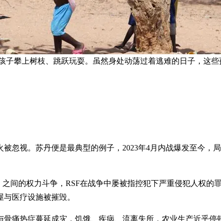
r）的苏丹孩子攀上树枝、跳跃玩耍。虽然身处动荡过着逃难的日子
忽视。苏丹便是最典型的例子，2023年4月内战爆发至今，局
）之间的权力斗争，RSF在战争中屡被指控犯下严重侵犯人权的
屋与医疗设施被摧毁。
乱与骨痛热症蔓延成灾，饥饿、疾病、流离失所，农业生产近乎