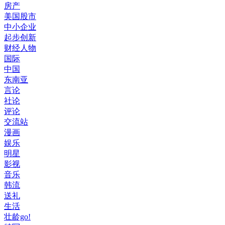
房产
美国股市
中小企业
起步创新
财经人物
国际
中国
东南亚
言论
社论
评论
交流站
漫画
娱乐
明星
影视
音乐
韩流
送礼
生活
壮龄go!