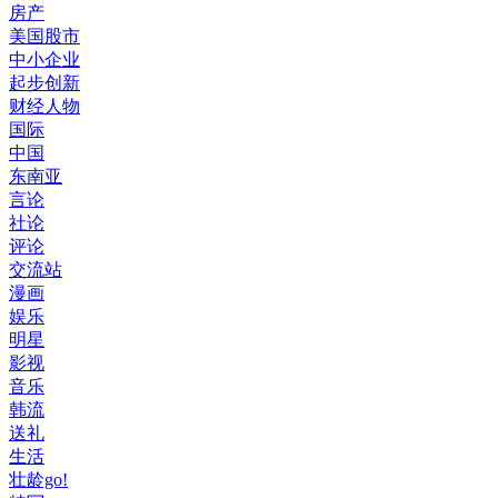
房产
美国股市
中小企业
起步创新
财经人物
国际
中国
东南亚
言论
社论
评论
交流站
漫画
娱乐
明星
影视
音乐
韩流
送礼
生活
壮龄go!