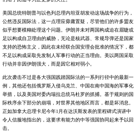
美国总统特朗普与以色列总理内坦亚胡发动这场战争的行为，
公然违反国际法，这一点理应毋庸置疑，尽管他们的许多盟友
似乎想要模糊处理这个问题。伊朗并未对两国构成迫在眉睫或
足以构成自卫理由的威胁，无论是核武器、常规导弹还是国家
支持的恐怖主义，因此在未经联合国安理会批准的情况下，都
不足以构成采取先发制人军事行动的正当理由。美以两国采取
行动并非因伊朗强大，而是因它相对弱小。
此次袭击不过是各大强国践踏国际法的一系列行径中的最新一
例，其他还包括俄罗斯入侵乌克兰、中国在南中国海的军事化
举措，以及美国对委内瑞拉总统马杜罗的抓捕。基于规则的国
际秩序余下部分的崩塌，对世界其他地区而言，都是坏消息。
正如加拿大总理卡尼今年1月在达沃斯发表的里程碑式演讲中
令人信服地指出的，这要求有能力的中等强国协同起来予以回
击。