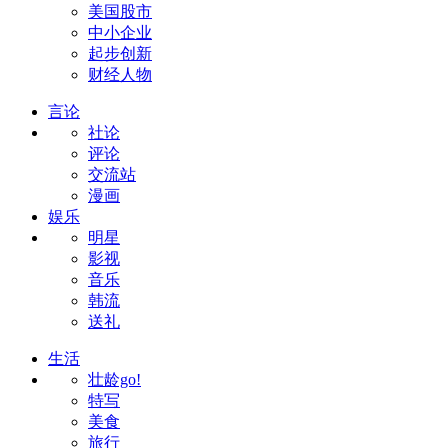
美国股市
中小企业
起步创新
财经人物
言论
社论
评论
交流站
漫画
娱乐
明星
影视
音乐
韩流
送礼
生活
壮龄go!
特写
美食
旅行