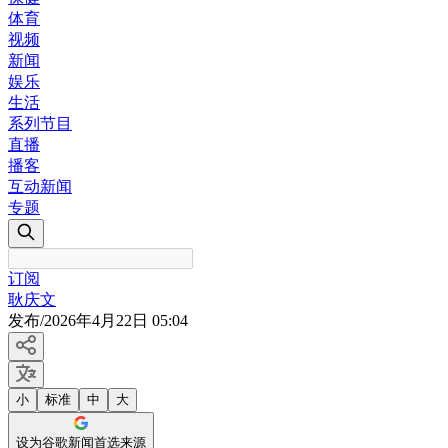
体育
视频
新闻
娱乐
生活
系列节目
直播
播客
互动新闻
专题
订阅
耿庆文
发布
/
2026年4月22日 05:04
小
标准
中
大
设为谷歌新闻首选来源