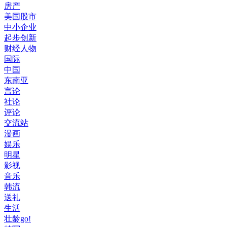
房产
美国股市
中小企业
起步创新
财经人物
国际
中国
东南亚
言论
社论
评论
交流站
漫画
娱乐
明星
影视
音乐
韩流
送礼
生活
壮龄go!