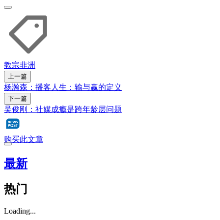
教宗
非洲
上一篇
杨瀚森：播客人生：输与赢的定义
下一篇
吴俊刚：社媒成瘾是跨年龄层问题
购买此文章
最新
热门
Loading...