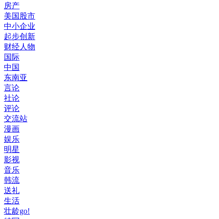
房产
美国股市
中小企业
起步创新
财经人物
国际
中国
东南亚
言论
社论
评论
交流站
漫画
娱乐
明星
影视
音乐
韩流
送礼
生活
壮龄go!