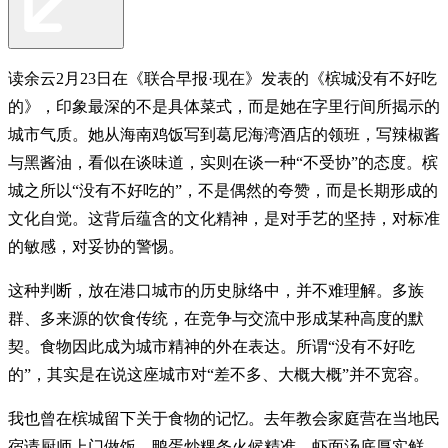
读余云2月23日在《联合早报·现在》发表的《槟城没有不好吃
的》，印象最深的不是具体菜式，而是她在字里行间所揭示的
城市气质。她从海南鸡饭写到葛尼海湾酒店的领班，写辣椒酱
与黑酱油，看似在谈味道，实则在谈一种“不受协”的态度。槟
城之所以“没有不好吃的”，不是偶然的夸赞，而是长期形成的
文化自觉。这背后蕴含的文化精神，是对手艺的坚持，对标准
的敏感，对妥协的警惕。
这种判断，放在港口城市的历史脉络中，并不难理解。多族
群、多来源的饮食传统，在竞争与交流中形成某种高度的默
契。食物因此成为城市精神的外在表达。所谓“没有不好吃
的”，其实是在说这座城市对“差不多、大概大概”并不宽容。
我也曾在槟城留下关于食物的记忆。去年教会家庭营在当地民
宿请厨师上门做饭，鸭蛋炒粿条火候精准，虾面汤底厚实鲜