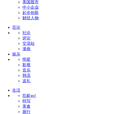
美国股市
中小企业
起步创新
财经人物
言论
社论
评论
交流站
漫画
娱乐
明星
影视
音乐
韩流
送礼
生活
壮龄go!
特写
美食
旅行