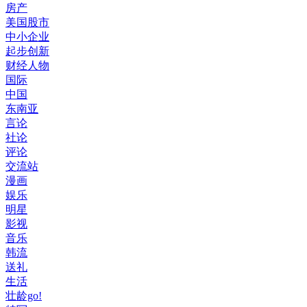
房产
美国股市
中小企业
起步创新
财经人物
国际
中国
东南亚
言论
社论
评论
交流站
漫画
娱乐
明星
影视
音乐
韩流
送礼
生活
壮龄go!