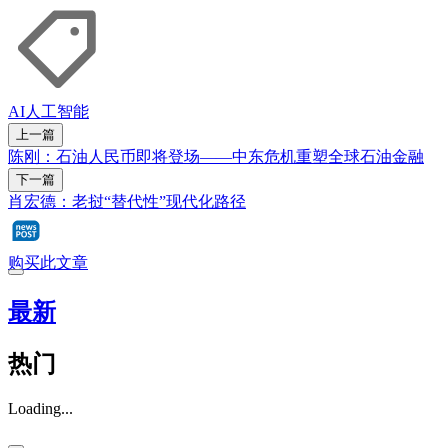
AI
人工智能
上一篇
陈刚：石油人民币即将登场——中东危机重塑全球石油金融
下一篇
肖宏德：老挝“替代性”现代化路径
购买此文章
最新
热门
Loading...