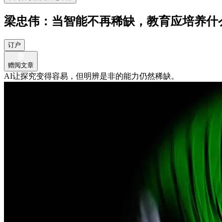
梁忠伟：当智能不再稀缺，教育应培养什
订户
赠阅文章
AI让探究变得容易，但明辨是非的能力仍然稀缺。