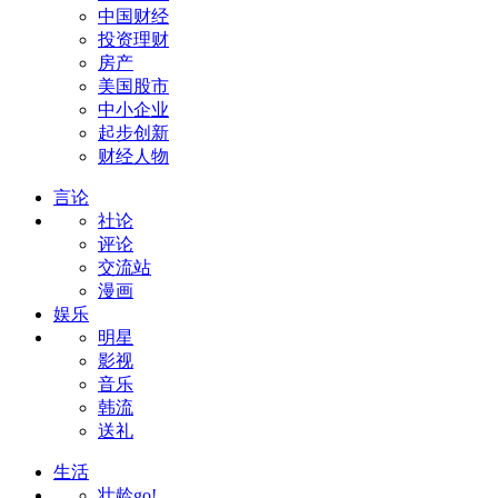
中国财经
投资理财
房产
美国股市
中小企业
起步创新
财经人物
言论
社论
评论
交流站
漫画
娱乐
明星
影视
音乐
韩流
送礼
生活
壮龄go!