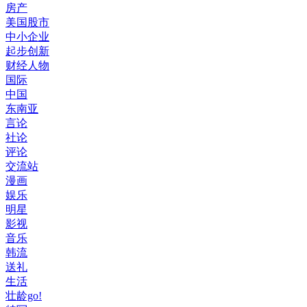
房产
美国股市
中小企业
起步创新
财经人物
国际
中国
东南亚
言论
社论
评论
交流站
漫画
娱乐
明星
影视
音乐
韩流
送礼
生活
壮龄go!