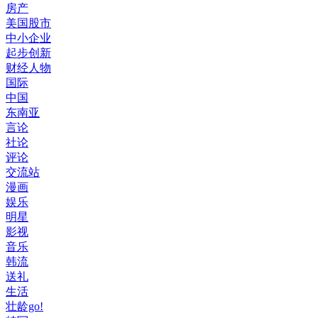
房产
美国股市
中小企业
起步创新
财经人物
国际
中国
东南亚
言论
社论
评论
交流站
漫画
娱乐
明星
影视
音乐
韩流
送礼
生活
壮龄go!