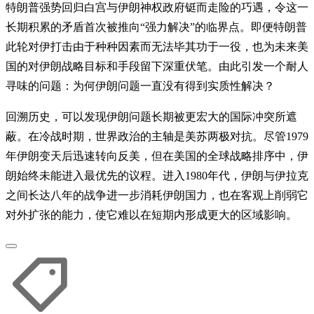
特朗普强势回归白宫与伊朗神权政府铤而走险的巧遇，令这一
长期积累的矛盾首次被推向“强力解决”的临界点。即便特朗普
此轮对伊打击由于种种因素而无法毕其功于一役，也为未来美
国的对伊朗战略目标和手段留下深重伏笔。由此引发一个耐人
寻味的问题：为何伊朗问题一直没有得到实质性解决？
回溯历史，可以发现伊朗问题长期被更宏大的国际冲突所遮
蔽。在冷战时期，世界政治的主轴是美苏两极对抗。尽管1979
年伊朗变天后迅速转向反美，但在美国的全球战略排序中，伊
朗始终未能进入最优先的议程。进入1980年代，伊朗与伊拉克
之间长达八年的战争进一步消耗伊朗国力，也在客观上削弱它
对外扩张的能力，使它难以在短期内形成更大的区域影响。