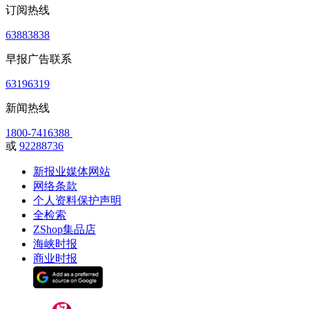
订阅热线
63883838
早报广告联系
63196319
新闻热线
1800-7416388
或
92288736
新报业媒体网站
网络条款
个人资料保护声明
全检索
ZShop集品店
海峡时报
商业时报