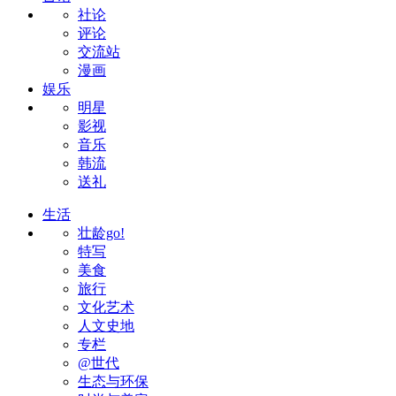
社论
评论
交流站
漫画
娱乐
明星
影视
音乐
韩流
送礼
生活
壮龄go!
特写
美食
旅行
文化艺术
人文史地
专栏
@世代
生态与环保