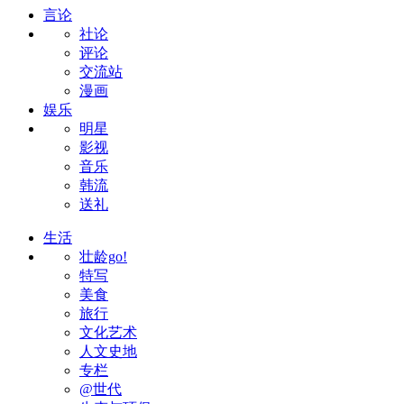
言论
社论
评论
交流站
漫画
娱乐
明星
影视
音乐
韩流
送礼
生活
壮龄go!
特写
美食
旅行
文化艺术
人文史地
专栏
@世代