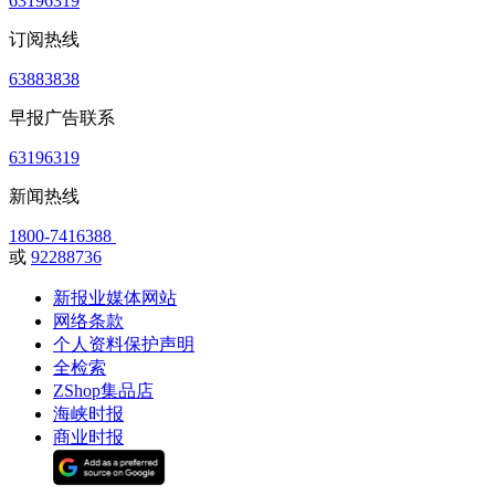
63196319
订阅热线
63883838
早报广告联系
63196319
新闻热线
1800-7416388
或
92288736
新报业媒体网站
网络条款
个人资料保护声明
全检索
ZShop集品店
海峡时报
商业时报