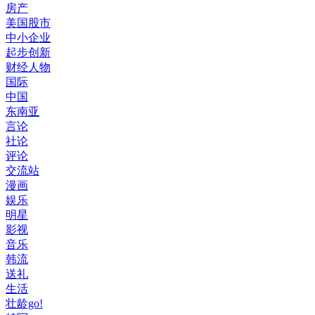
房产
美国股市
中小企业
起步创新
财经人物
国际
中国
东南亚
言论
社论
评论
交流站
漫画
娱乐
明星
影视
音乐
韩流
送礼
生活
壮龄go!