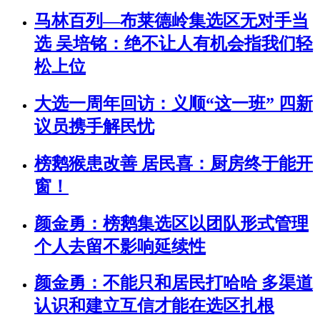
马林百列—布莱德岭集选区无对手当
选 吴培铭：绝不让人有机会指我们轻
松上位
大选一周年回访：义顺“这一班” 四新
议员携手解民忧
榜鹅猴患改善 居民喜：厨房终于能开
窗！
颜金勇：榜鹅集选区以团队形式管理
个人去留不影响延续性
颜金勇：不能只和居民打哈哈 多渠道
认识和建立互信才能在选区扎根