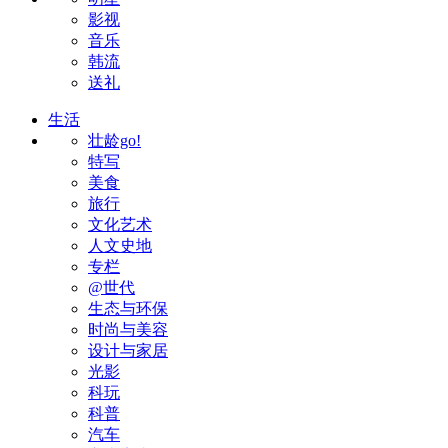
影视
音乐
韩流
送礼
生活
壮龄go!
特写
美食
旅行
文化艺术
人文史地
专栏
@世代
生态与环保
时尚与美容
设计与家居
光影
科玩
科普
汽车