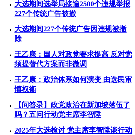
大选期间选举局接逾2500个违规举报
227个传统广告被撤
大选期间227个传统广告因违规被撤
除
王乙康：国人对政党要求提高 反对党
须提替代方案而非微调
王乙康：政治体系如何演变 由选民审
慎权衡
【问答录】政党政治在新加坡落伍了
吗？五问行动党主席李智陞
2025年大选检讨 党主席李智陞谈行动