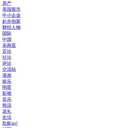
房产
美国股市
中小企业
起步创新
财经人物
国际
中国
东南亚
言论
社论
评论
交流站
漫画
娱乐
明星
影视
音乐
韩流
送礼
生活
壮龄go!