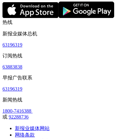
热线
新报业媒体总机
63196319
订阅热线
63883838
早报广告联系
63196319
新闻热线
1800-7416388
或
92288736
新报业媒体网站
网络条款