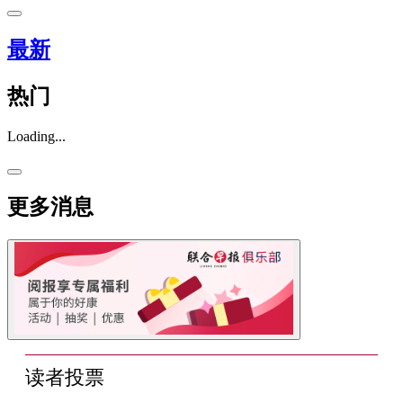
最新
热门
Loading...
更多消息