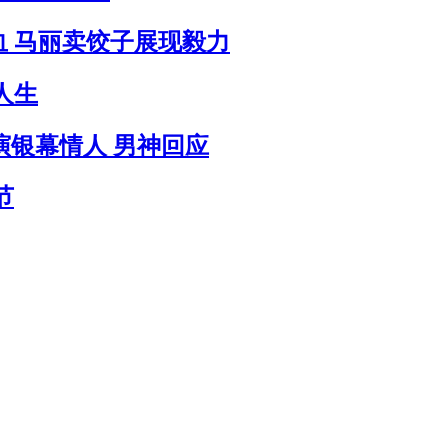
热血 马丽卖饺子展现毅力
启人生
olie再演银幕情人 男神回应
节