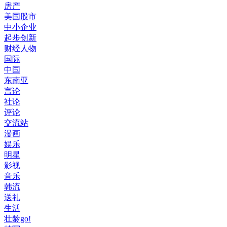
房产
美国股市
中小企业
起步创新
财经人物
国际
中国
东南亚
言论
社论
评论
交流站
漫画
娱乐
明星
影视
音乐
韩流
送礼
生活
壮龄go!