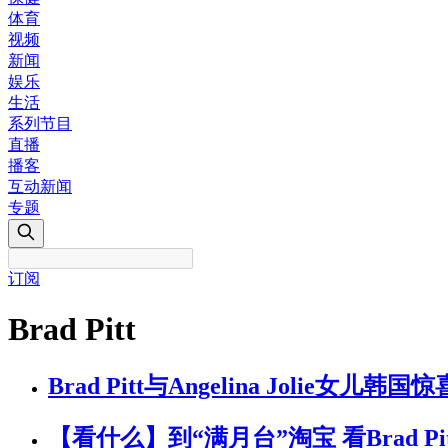
体育
视频
新闻
娱乐
生活
系列节目
直播
播客
互动新闻
专题
订阅
Brad Pitt
Brad Pitt与Angelina Jolie女儿韩国
【看什么】到“满月台”淘宝 看Brad P