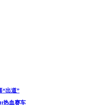
惊喜“出道”
itt热血赛车