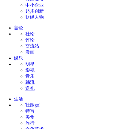
中小企业
起步创新
财经人物
言论
社论
评论
交流站
漫画
娱乐
明星
影视
音乐
韩流
送礼
生活
壮龄go!
特写
美食
旅行