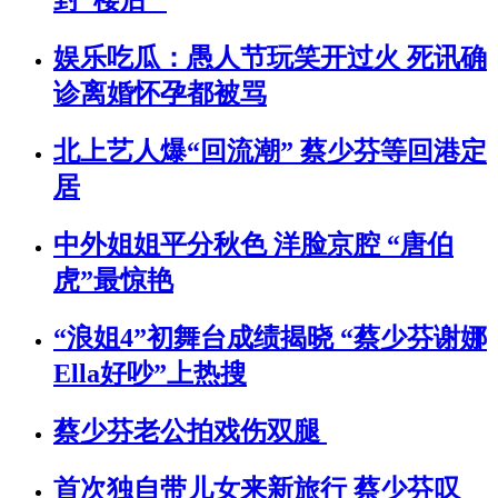
封“楼后”
娱乐吃瓜：愚人节玩笑开过火 死讯确
诊离婚怀孕都被骂
北上艺人爆“回流潮” 蔡少芬等回港定
居
中外姐姐平分秋色 洋脸京腔 “唐伯
虎”最惊艳
“浪姐4”初舞台成绩揭晓 “蔡少芬谢娜
Ella好吵”上热搜
蔡少芬老公拍戏伤双腿
首次独自带儿女来新旅行 蔡少芬叹