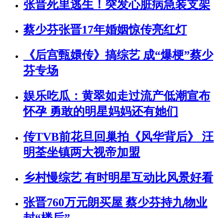
张晋死里逃生！突发心脏病急装支架
蔡少芬张晋17年婚姻惊传亮红灯
《后宫甄嬛传》搞综艺 成“爆梗”蔡少
芬专场
娱乐吃瓜：黄翠如走过流产低潮宣布
怀孕 勇敢的明星妈妈还有她们
传TVB前花旦回巢拍《风华背后》 汪
明荃坐镇两大视帝加盟
乡村慢综艺 有时明星互动比风景好看
张晋760万元朗买屋 蔡少芬持九物业