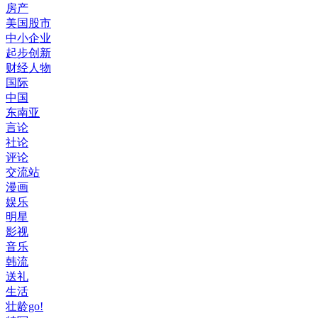
房产
美国股市
中小企业
起步创新
财经人物
国际
中国
东南亚
言论
社论
评论
交流站
漫画
娱乐
明星
影视
音乐
韩流
送礼
生活
壮龄go!