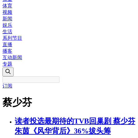
体育
视频
新闻
娱乐
生活
系列节目
直播
播客
互动新闻
专题
订阅
蔡少芬
读者投选最期待的TVB回巢剧 蔡少芬
朱茵《风华背后》36%拔头筹