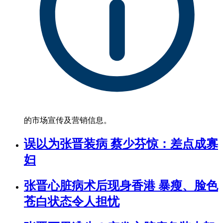
的市场宣传及营销信息。
误以为张晋装病 蔡少芬惊：差点成寡
妇
张晋心脏病术后现身香港 暴瘦、脸色
苍白状态令人担忧