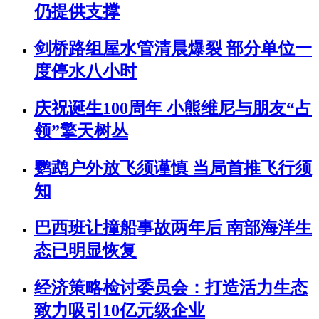
仍提供支撑
剑桥路组屋水管清晨爆裂 部分单位一
度停水八小时
庆祝诞生100周年 小熊维尼与朋友“占
领”擎天树丛
鹦鹉户外放飞须谨慎 当局首推飞行须
知
巴西班让撞船事故两年后 南部海洋生
态已明显恢复
经济策略检讨委员会：打造活力生态
致力吸引10亿元级企业