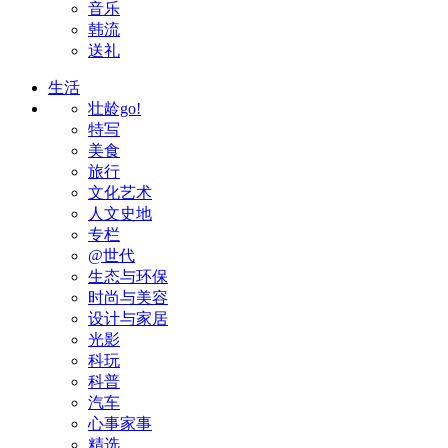
音乐
韩流
送礼
生活
壮龄go!
特写
美食
旅行
文化艺术
人文史地
专栏
@世代
生态与环保
时尚与美容
设计与家居
光影
科玩
科普
汽车
心事家事
精选