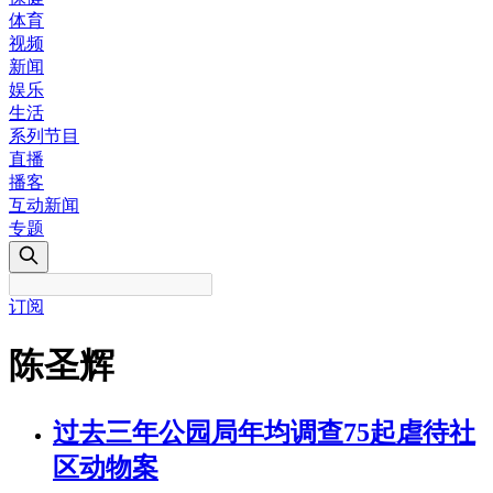
体育
视频
新闻
娱乐
生活
系列节目
直播
播客
互动新闻
专题
订阅
陈圣辉
过去三年公园局年均调查75起虐待社
区动物案