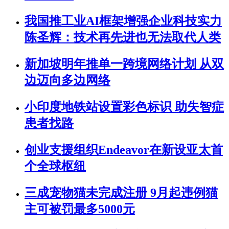
我国推工业AI框架增强企业科技实力
陈圣辉：技术再先进也无法取代人类
新加坡明年推单一跨境网络计划 从双
边迈向多边网络
小印度地铁站设置彩色标识 助失智症
患者找路
创业支援组织Endeavor在新设亚太首
个全球枢纽
三成宠物猫未完成注册 9月起违例猫
主可被罚最多5000元