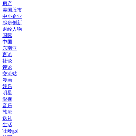
房产
美国股市
中小企业
起步创新
财经人物
国际
中国
东南亚
言论
社论
评论
交流站
漫画
娱乐
明星
影视
音乐
韩流
送礼
生活
壮龄go!