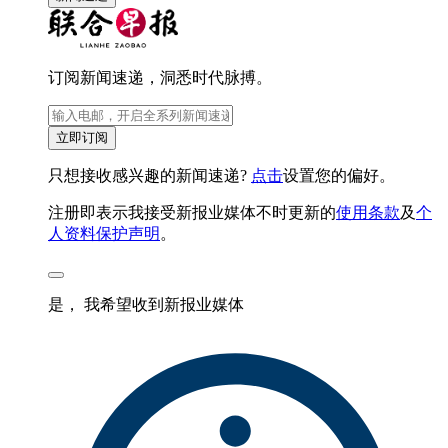
订阅新闻速递，洞悉时代脉搏。
立即订阅
只想接收感兴趣的新闻速递?
点击
设置您的偏好。
注册即表示我接受新报业媒体不时更新的
使用条款
及
个
人资料保护声明
。
是， 我希望收到新报业媒体