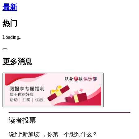
最新
热门
Loading...
更多消息