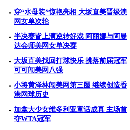
穿“水母装”惊艳亮相 大坂直美晋级澳
网女单次轮
半决赛皆上演逆转好戏 阿丽娜与阿曼
达会师美网女单决赛
大坂直美找回打球快乐 挑落前届冠军
可可闯美网八强
小将黄泽林闯美网第三圈 继续创造香
港网球历史
加拿大少女维多利亚童话成真 主场首
夺WTA冠军