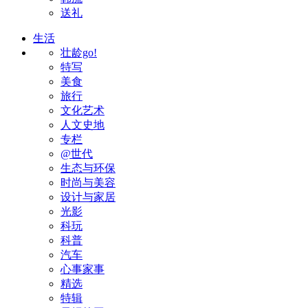
送礼
生活
壮龄go!
特写
美食
旅行
文化艺术
人文史地
专栏
@世代
生态与环保
时尚与美容
设计与家居
光影
科玩
科普
汽车
心事家事
精选
特辑