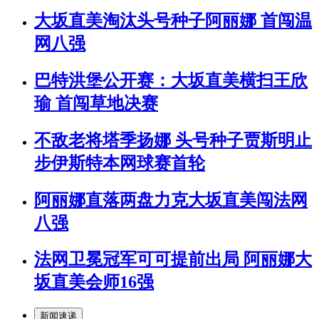
大坂直美淘汰头号种子阿丽娜 首闯温
网八强
巴特洪堡公开赛：大坂直美横扫王欣
瑜 首闯草地决赛
不敌老将塔季扬娜 头号种子贾斯明止
步伊斯特本网球赛首轮
阿丽娜直落两盘力克大坂直美闯法网
八强
法网卫冕冠军可可提前出局 阿丽娜大
坂直美会师16强
新闻速递