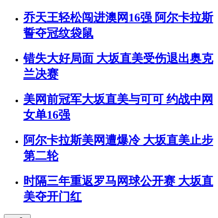
乔天王轻松闯进澳网16强 阿尔卡拉斯
誓夺冠纹袋鼠
错失大好局面 大坂直美受伤退出奥克
兰决赛
美网前冠军大坂直美与可可 约战中网
女单16强
阿尔卡拉斯美网遭爆冷 大坂直美止步
第二轮
时隔三年重返罗马网球公开赛 大坂直
美夺开门红