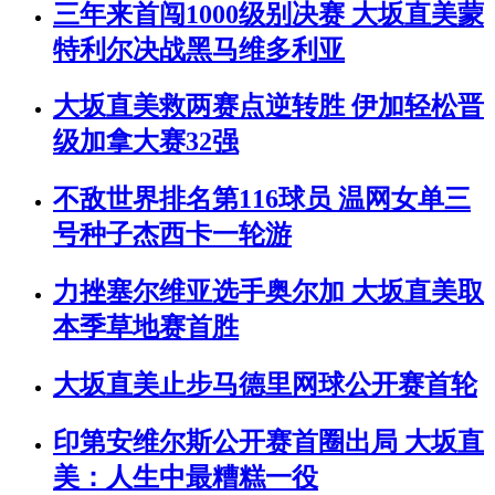
三年来首闯1000级别决赛 大坂直美蒙
特利尔决战黑马维多利亚
大坂直美救两赛点逆转胜 伊加轻松晋
级加拿大赛32强
不敌世界排名第116球员 温网女单三
号种子杰西卡一轮游
力挫塞尔维亚选手奥尔加 大坂直美取
本季草地赛首胜
大坂直美止步马德里网球公开赛首轮
印第安维尔斯公开赛首圈出局 大坂直
美：人生中最糟糕一役