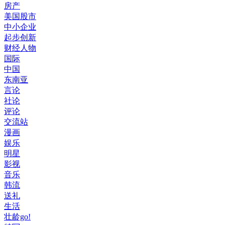
房产
美国股市
中小企业
起步创新
财经人物
国际
中国
东南亚
言论
社论
评论
交流站
漫画
娱乐
明星
影视
音乐
韩流
送礼
生活
壮龄go!