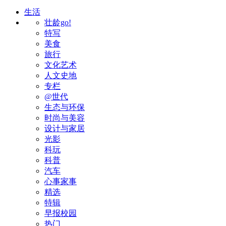
生活
壮龄go!
特写
美食
旅行
文化艺术
人文史地
专栏
@世代
生态与环保
时尚与美容
设计与家居
光影
科玩
科普
汽车
心事家事
精选
特辑
早报校园
热门