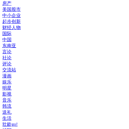
房产
美国股市
中小企业
起步创新
财经人物
国际
中国
东南亚
言论
社论
评论
交流站
漫画
娱乐
明星
影视
音乐
韩流
送礼
生活
壮龄go!