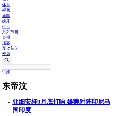
体育
视频
新闻
娱乐
生活
系列节目
直播
播客
互动新闻
专题
订阅
东帝汶
亚细安杯9月底打响 雄狮对阵印尼马
国印度