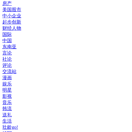
房产
美国股市
中小企业
起步创新
财经人物
国际
中国
东南亚
言论
社论
评论
交流站
漫画
娱乐
明星
影视
音乐
韩流
送礼
生活
壮龄go!