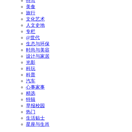
特写
美食
旅行
文化艺术
人文史地
专栏
@世代
生态与环保
时尚与美容
设计与家居
光影
科玩
科普
汽车
心事家事
精选
特辑
早报校园
热门
生活贴士
星座与生肖