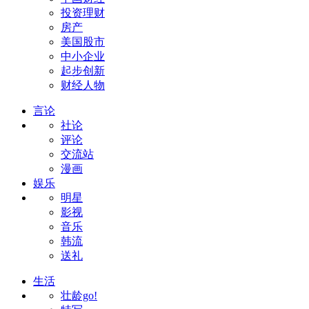
投资理财
房产
美国股市
中小企业
起步创新
财经人物
言论
社论
评论
交流站
漫画
娱乐
明星
影视
音乐
韩流
送礼
生活
壮龄go!