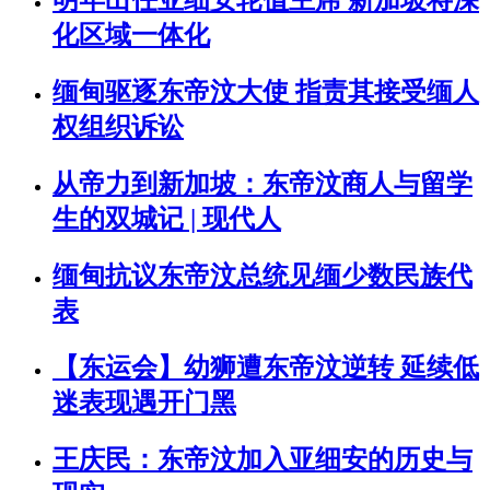
明年出任亚细安轮值主席 新加坡将深
化区域一体化
缅甸驱逐东帝汶大使 指责其接受缅人
权组织诉讼
从帝力到新加坡：东帝汶商人与留学
生的双城记 | 现代人
缅甸抗议东帝汶总统见缅少数民族代
表
【东运会】幼狮遭东帝汶逆转 延续低
迷表现遇开门黑
王庆民：东帝汶加入亚细安的历史与