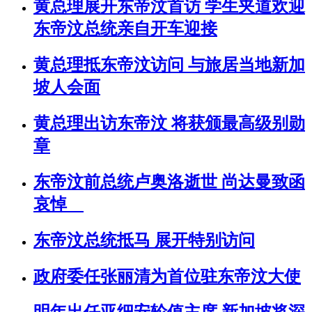
黄总理展开东帝汶首访 学生夹道欢迎
东帝汶总统亲自开车迎接
黄总理抵东帝汶访问 与旅居当地新加
坡人会面
黄总理出访东帝汶 将获颁最高级别勋
章
东帝汶前总统卢奥洛逝世 尚达曼致函
哀悼
东帝汶总统抵马 展开特别访问
政府委任张丽清为首位驻东帝汶大使