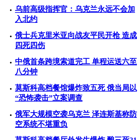
乌前高级指挥官：乌克兰永远不会加
入北约
俄士兵克里米亚向战友平民开枪 造成
四死四伤
中俄首条跨境索道完工 单程运送六至
八分钟
莫斯科高档餐馆爆炸致五死 俄当局以
“恐怖袭击”立案调查
俄军大规模空袭乌克兰 泽连斯基称防
空系统不堪重负