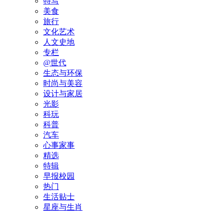
特写
美食
旅行
文化艺术
人文史地
专栏
@世代
生态与环保
时尚与美容
设计与家居
光影
科玩
科普
汽车
心事家事
精选
特辑
早报校园
热门
生活贴士
星座与生肖