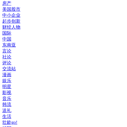
房产
美国股市
中小企业
起步创新
财经人物
国际
中国
东南亚
言论
社论
评论
交流站
漫画
娱乐
明星
影视
音乐
韩流
送礼
生活
壮龄go!