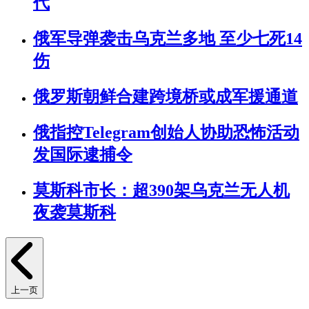
代
俄军导弹袭击乌克兰多地 至少七死14
伤
俄罗斯朝鲜合建跨境桥或成军援通道
俄指控Telegram创始人协助恐怖活动
发国际逮捕令
莫斯科市长：超390架乌克兰无人机
夜袭莫斯科
上一页