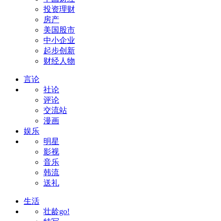
投资理财
房产
美国股市
中小企业
起步创新
财经人物
言论
社论
评论
交流站
漫画
娱乐
明星
影视
音乐
韩流
送礼
生活
壮龄go!