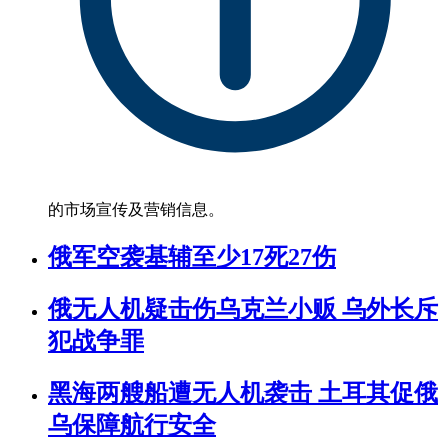
的市场宣传及营销信息。
俄军空袭基辅至少17死27伤
俄无人机疑击伤乌克兰小贩 乌外长斥
犯战争罪
黑海两艘船遭无人机袭击 土耳其促俄
乌保障航行安全