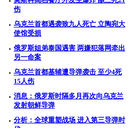
莫斯科高档餐厅外发生爆炸 酿三死21
伤
乌克兰首都遇袭致九人死亡 立陶宛大
使馆受损
俄罗斯姐弟泰国遇害 两嫌犯落网牵出
另一命案
乌克兰首都基辅遭导弹袭击 至少4死
15人伤
消息：俄罗斯时隔多月再次向乌克兰
发射朝鲜导弹
分析：全球重塑战场 进入第三导弹时