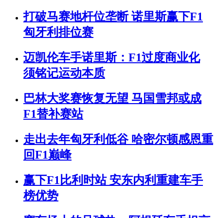
打破马赛地杆位垄断 诺里斯赢下F1
匈牙利排位赛
迈凯伦车手诺里斯：F1过度商业化
须铭记运动本质
巴林大奖赛恢复无望 马国雪邦或成
F1替补赛站
走出去年匈牙利低谷 哈密尔顿感恩重
回F1巅峰
赢下F1比利时站 安东内利重建车手
榜优势