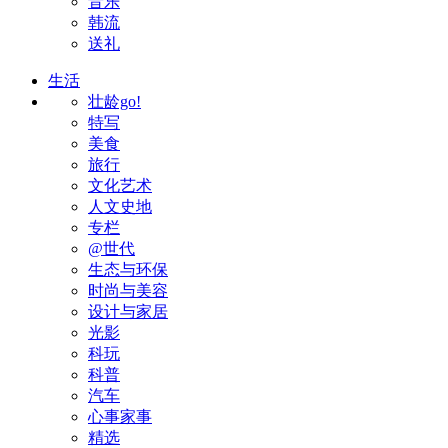
音乐
韩流
送礼
生活
壮龄go!
特写
美食
旅行
文化艺术
人文史地
专栏
@世代
生态与环保
时尚与美容
设计与家居
光影
科玩
科普
汽车
心事家事
精选