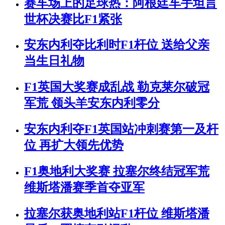
赛车场上的足球热：阿根廷车手坦言
世杯决赛比F1紧张
安东内利夺比利时F1杆位 送给父亲
当生日礼物
F1英国大奖赛成乱战 勒克莱尔破冠
军荒 领头羊安东内利零分
安东内利夺F1英国站冲刺赛第一及杆
位 再扩大领先优势
F1奥地利大奖赛 拉塞尔终结冠军荒
维斯塔潘赛季首夺亚军
拉塞尔获奥地利站F1杆位 维斯塔潘