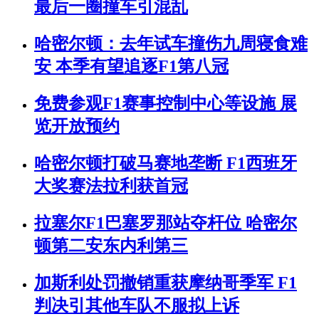
最后一圈撞车引混乱
哈密尔顿：去年试车撞伤九周寝食难
安 本季有望追逐F1第八冠
免费参观F1赛事控制中心等设施 展
览开放预约
哈密尔顿打破马赛地垄断 F1西班牙
大奖赛法拉利获首冠
拉塞尔F1巴塞罗那站夺杆位 哈密尔
顿第二安东内利第三
加斯利处罚撤销重获摩纳哥季军 F1
判决引其他车队不服拟上诉