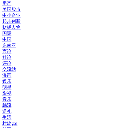
房产
美国股市
中小企业
起步创新
财经人物
国际
中国
东南亚
言论
社论
评论
交流站
漫画
娱乐
明星
影视
音乐
韩流
送礼
生活
壮龄go!