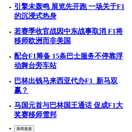
引擎未轰鸣 展览先开跑 一场关于F1
的沉浸式热身
若赛季收官战因中东战事取消 F1将
移师欧洲而非美国
配合F1筹备 15条巴士服务不停靠浮
动舞台旁车站
巴林出钱马来西亚代办F1 新马双
赢？
马国元首与巴林国王通话 促成F1大
奖赛移师雪邦
新闻速递