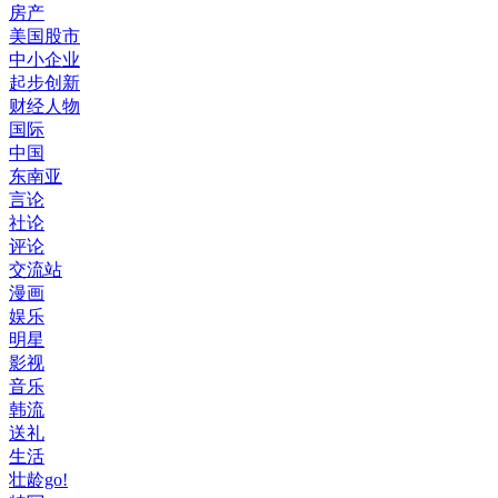
房产
美国股市
中小企业
起步创新
财经人物
国际
中国
东南亚
言论
社论
评论
交流站
漫画
娱乐
明星
影视
音乐
韩流
送礼
生活
壮龄go!