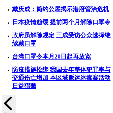
戴庆成：简约公屋揭示港府管治危机
日本疫情趋缓 提前两个月解除口罩令
政府虽解除规定 三成受访公众选择继
续戴口罩
台湾口罩令本月20日起再放宽
防疫措施松绑 我国去年整体犯罪率与
交通伤亡增加 本区域贩运冰毒案活动
日益猖獗