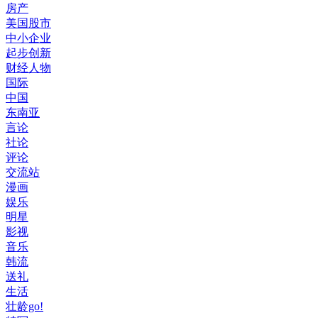
房产
美国股市
中小企业
起步创新
财经人物
国际
中国
东南亚
言论
社论
评论
交流站
漫画
娱乐
明星
影视
音乐
韩流
送礼
生活
壮龄go!