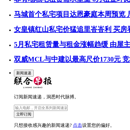
马城首个私宅项目达恩豪庭本周预览 尺
女皇镇红山私宅价猛追里峇峇利 买房
5月私宅租赁量与租金涨幅趋缓 由屋
双威MCL与中建以最高尺价1730元 
新闻速递
订阅新闻速递，洞悉时代脉搏。
立即订阅
只想接收感兴趣的新闻速递?
点击
设置您的偏好。