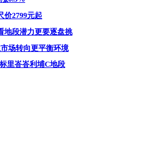
价2799元起
看地段潜力更要逐盘挑
主市场转向更平衡环境
竞标里峇峇利埔C地段