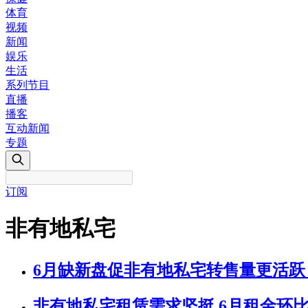
体育
视频
新闻
娱乐
生活
系列节目
直播
播客
互动新闻
专题
订阅
非有地私宅
6月缺新盘促非有地私宅转售量更活跃 
非有地私宅租赁需求坚挺 6月租金环比涨