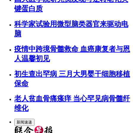
键蛋白质
科学家试验用微型脑类器官来驱动电
脑
疫情中跨境骨髓救命 血癌康复者与恩
人温馨初见
初生查出罕病 三月大男婴干细胞移植
保命
老人贫血骨痛瘙痒 当心罕见病骨髓纤
维化
新闻速递