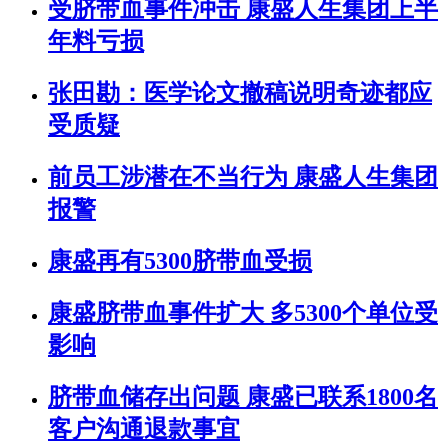
受脐带血事件冲击 康盛人生集团上半
年料亏损
张田勘：医学论文撤稿说明奇迹都应
受质疑
前员工涉潜在不当行为 康盛人生集团
报警
康盛再有5300脐带血受损
康盛脐带血事件扩大 多5300个单位受
影响
脐带血储存出问题 康盛已联系1800名
客户沟通退款事宜