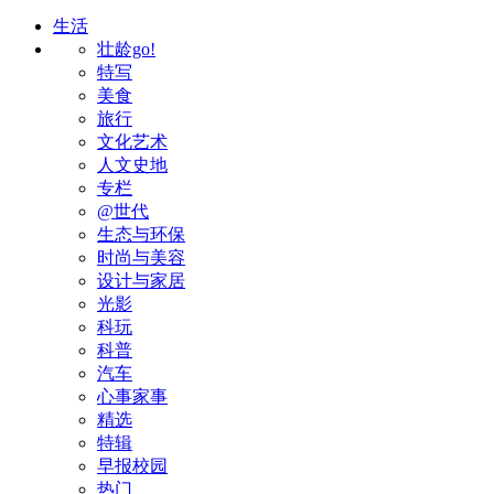
生活
壮龄go!
特写
美食
旅行
文化艺术
人文史地
专栏
@世代
生态与环保
时尚与美容
设计与家居
光影
科玩
科普
汽车
心事家事
精选
特辑
早报校园
热门