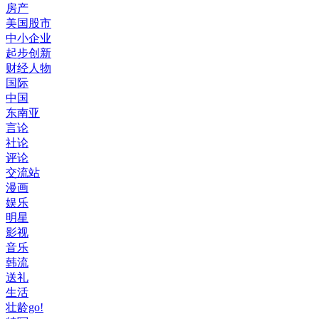
房产
美国股市
中小企业
起步创新
财经人物
国际
中国
东南亚
言论
社论
评论
交流站
漫画
娱乐
明星
影视
音乐
韩流
送礼
生活
壮龄go!