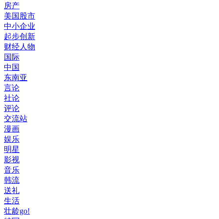
房产
美国股市
中小企业
起步创新
财经人物
国际
中国
东南亚
言论
社论
评论
交流站
漫画
娱乐
明星
影视
音乐
韩流
送礼
生活
壮龄go!