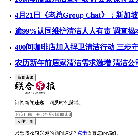
4月21日《老总Group Chat》：
逾99%认同维护清洁人人有责 调查揭
400间咖啡店加入捍卫清洁行动 三步
农历新年前居家清洁需求激增 清洁公
新闻速递
订阅新闻速递，洞悉时代脉搏。
立即订阅
只想接收感兴趣的新闻速递?
点击
设置您的偏好。