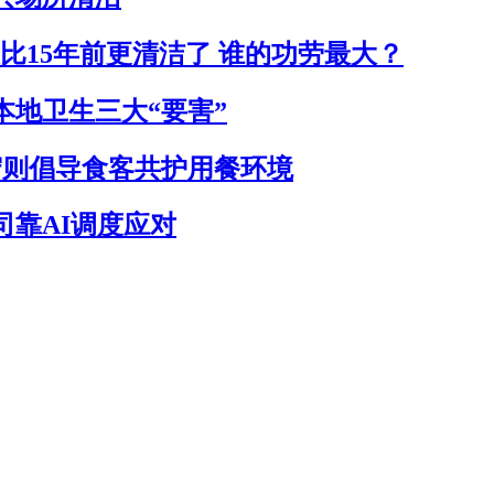
新加坡比15年前更清洁了 谁的功劳最大？
本地卫生三大“要害”
守则倡导食客共护用餐环境
司靠AI调度应对