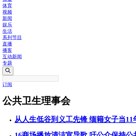
体育
视频
新闻
娱乐
生活
系列节目
直播
播客
互动新闻
专题
订阅
公共卫生理事会
从人生低谷到义工先锋 缅籍女子当1
16商场播放清洁宣导歌 吁公众保持公