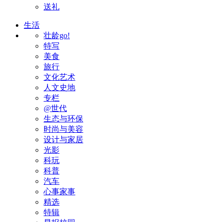
送礼
生活
壮龄go!
特写
美食
旅行
文化艺术
人文史地
专栏
@世代
生态与环保
时尚与美容
设计与家居
光影
科玩
科普
汽车
心事家事
精选
特辑