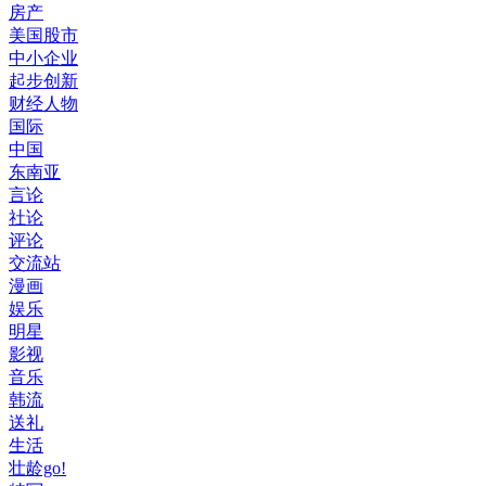
房产
美国股市
中小企业
起步创新
财经人物
国际
中国
东南亚
言论
社论
评论
交流站
漫画
娱乐
明星
影视
音乐
韩流
送礼
生活
壮龄go!