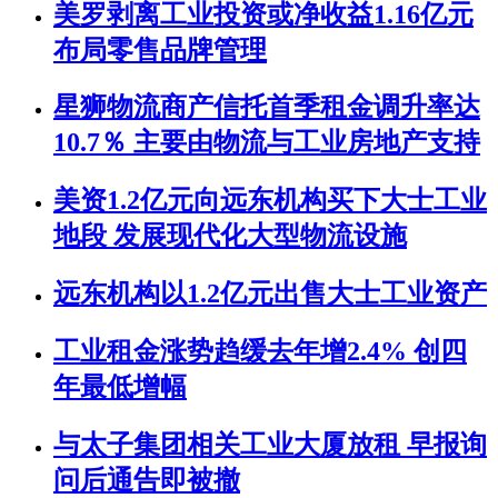
美罗剥离工业投资或净收益1.16亿元
布局零售品牌管理
星狮物流商产信托首季租金调升率达
10.7％ 主要由物流与工业房地产支持
美资1.2亿元向远东机构买下大士工业
地段 发展现代化大型物流设施
远东机构以1.2亿元出售大士工业资产
工业租金涨势趋缓去年增2.4% 创四
年最低增幅
与太子集团相关工业大厦放租 早报询
问后通告即被撤