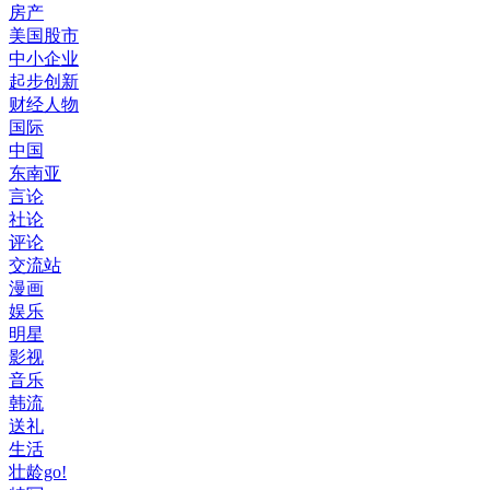
房产
美国股市
中小企业
起步创新
财经人物
国际
中国
东南亚
言论
社论
评论
交流站
漫画
娱乐
明星
影视
音乐
韩流
送礼
生活
壮龄go!