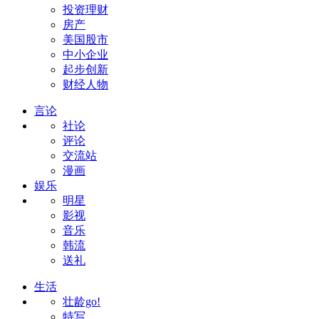
投资理财
房产
美国股市
中小企业
起步创新
财经人物
言论
社论
评论
交流站
漫画
娱乐
明星
影视
音乐
韩流
送礼
生活
壮龄go!
特写