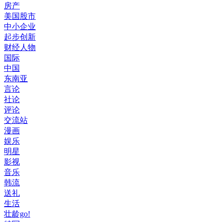
房产
美国股市
中小企业
起步创新
财经人物
国际
中国
东南亚
言论
社论
评论
交流站
漫画
娱乐
明星
影视
音乐
韩流
送礼
生活
壮龄go!