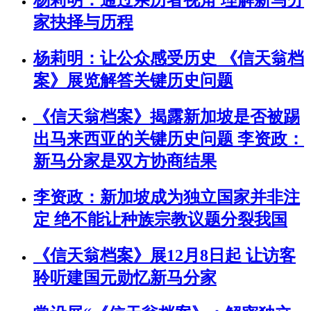
杨莉明：通过亲历者视角 理解新马分
家抉择与历程
杨莉明：让公众感受历史 《信天翁档
案》展览解答关键历史问题
《信天翁档案》揭露新加坡是否被踢
出马来西亚的关键历史问题 李资政：
新马分家是双方协商结果
李资政：新加坡成为独立国家并非注
定 绝不能让种族宗教议题分裂我国
《信天翁档案》展12月8日起 让访客
聆听建国元勋忆新马分家