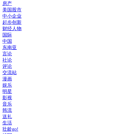
房产
美国股市
中小企业
起步创新
财经人物
国际
中国
东南亚
言论
社论
评论
交流站
漫画
娱乐
明星
影视
音乐
韩流
送礼
生活
壮龄go!