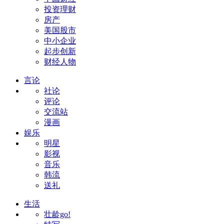
投资理财
房产
美国股市
中小企业
起步创新
财经人物
言论
社论
评论
交流站
漫画
娱乐
明星
影视
音乐
韩流
送礼
生活
壮龄go!