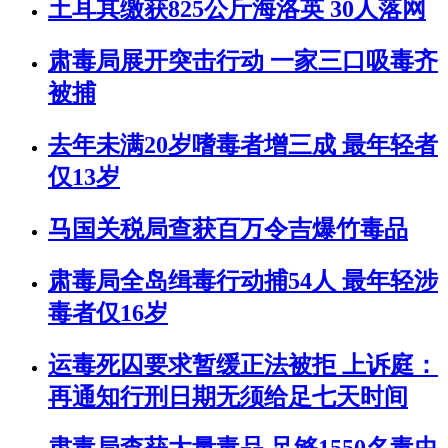
土耳其缴获825公斤海洛英 30人落网
肃毒局展开突击行动 一家三口吸毒齐
被捕
去年未满20岁嗜毒者增三成 最年轻者
仅13岁
马国关税局查获百万令吉爆竹毒品
肃毒局全岛缉毒行动捕54人 最年轻涉
毒者仅16岁
运毒死囚要求暂缓正法被拒 上诉庭：
再通知行刑日期无须给足七天时间