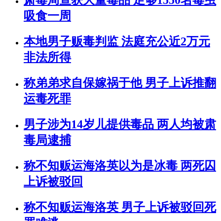
肃毒局查获大量毒品 足够1550名毒虫
吸食一周
本地男子贩毒判监 法庭充公近2万元
非法所得
称弟弟求自保嫁祸于他 男子上诉推翻
运毒死罪
男子涉为14岁儿提供毒品 两人均被肃
毒局逮捕
称不知贩运海洛英以为是冰毒 两死囚
上诉被驳回
称不知贩运海洛英 男子上诉被驳回死