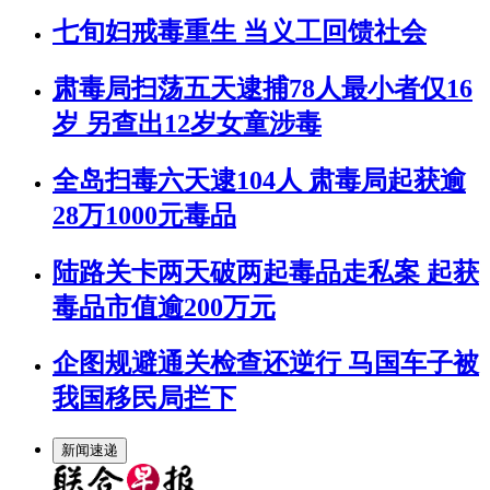
七旬妇戒毒重生 当义工回馈社会
肃毒局扫荡五天逮捕78人最小者仅16
岁 另查出12岁女童涉毒
全岛扫毒六天逮104人 肃毒局起获逾
28万1000元毒品
陆路关卡两天破两起毒品走私案 起获
毒品市值逾200万元
企图规避通关检查还逆行 马国车子被
我国移民局拦下
新闻速递