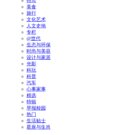
特写
美食
旅行
文化艺术
人文史地
专栏
@世代
生态与环保
时尚与美容
设计与家居
光影
科玩
科普
汽车
心事家事
精选
特辑
早报校园
热门
生活贴士
星座与生肖