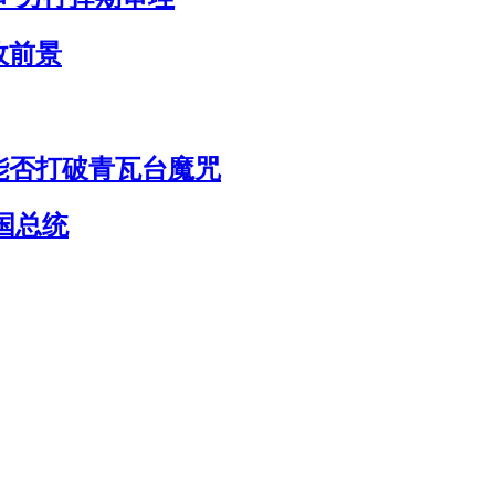
政前景
能否打破青瓦台魔咒
国总统