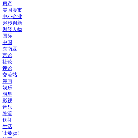
房产
美国股市
中小企业
起步创新
财经人物
国际
中国
东南亚
言论
社论
评论
交流站
漫画
娱乐
明星
影视
音乐
韩流
送礼
生活
壮龄go!