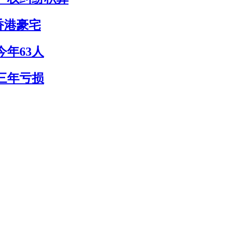
香港豪宅
年63人
三年亏损