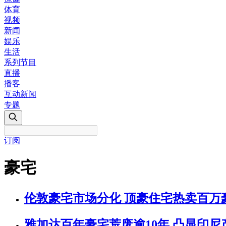
体育
视频
新闻
娱乐
生活
系列节目
直播
播客
互动新闻
专题
订阅
豪宅
伦敦豪宅市场分化 顶豪住宅热卖百万
雅加达百年豪宅荒废逾10年 凸显印