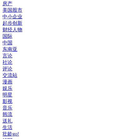
房产
美国股市
中小企业
起步创新
财经人物
国际
中国
东南亚
言论
社论
评论
交流站
漫画
娱乐
明星
影视
音乐
韩流
送礼
生活
壮龄go!