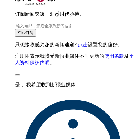
订阅新闻速递，洞悉时代脉搏。
立即订阅
只想接收感兴趣的新闻速递?
点击
设置您的偏好。
注册即表示我接受新报业媒体不时更新的
使用条款
及
个
人资料保护声明
。
是， 我希望收到新报业媒体